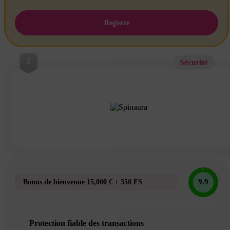
Registre
2
Sécurité
9.9
Bonus de bienvenue 15,000 € + 350 FS
Protection fiable des transactions