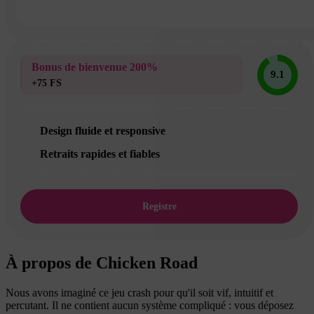
Bonus de bienvenue 200%
9.1
+75 FS
Design fluide et responsive
Retraits rapides et fiables
Registre
À propos de Chicken Road
Nous avons imaginé ce jeu crash pour qu'il soit vif, intuitif et
percutant. Il ne contient aucun système compliqué : vous déposez