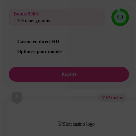
Bonus 500 €
9.3
+ 200 tours gratuits
Casino en direct HD
Optimisé pour mobile
Registre
6
VIP inclus