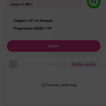
9.4
jusqu’à 1.000 €
Support 24/7 en français
Programme fidélité VIP
Registre
5
Dépôts rapides