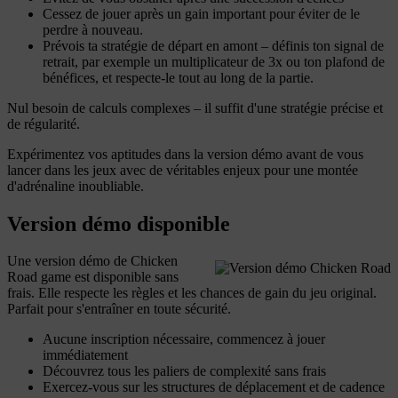
Cessez de jouer après un gain important pour éviter de le
perdre à nouveau.
Prévois ta stratégie de départ en amont – définis ton signal de
retrait, par exemple un multiplicateur de 3x ou ton plafond de
bénéfices, et respecte-le tout au long de la partie.
Nul besoin de calculs complexes – il suffit d'une stratégie précise et
de régularité.
Expérimentez vos aptitudes dans la version démo avant de vous
lancer dans les jeux avec de véritables enjeux pour une montée
d'adrénaline inoubliable.
Version démo disponible
Une version démo de Chicken
Road game est disponible sans
frais. Elle respecte les règles et les chances de gain du jeu original.
Parfait pour s'entraîner en toute sécurité.
Aucune inscription nécessaire, commencez à jouer
immédiatement
Découvrez tous les paliers de complexité sans frais
Exercez-vous sur les structures de déplacement et de cadence