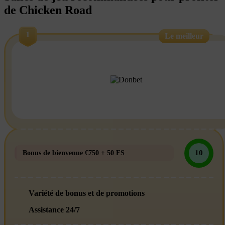
de Chicken Road
1
Le meilleur
10
Bonus de bienvenue €750 + 50 FS
Variété de bonus et de promotions
Assistance 24/7