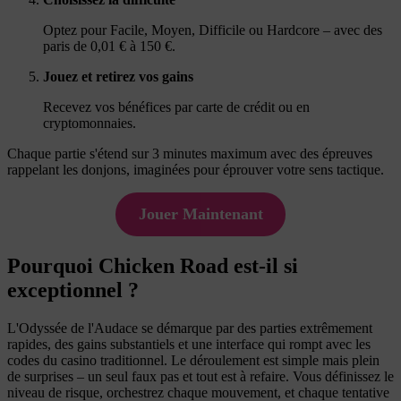
Optez pour Facile, Moyen, Difficile ou Hardcore – avec des
paris de 0,01 € à 150 €.
Jouez et retirez vos gains
Recevez vos bénéfices par carte de crédit ou en
cryptomonnaies.
Chaque partie s'étend sur 3 minutes maximum avec des épreuves
rappelant les donjons, imaginées pour éprouver votre sens tactique.
Jouer Maintenant
Pourquoi Chicken Road est-il si
exceptionnel ?
L'Odyssée de l'Audace se démarque par des parties extrêmement
rapides, des gains substantiels et une interface qui rompt avec les
codes du casino traditionnel. Le déroulement est simple mais plein
de surprises – un seul faux pas et tout est à refaire. Vous définissez le
niveau de risque, orchestrez chaque mouvement, et chaque tentative