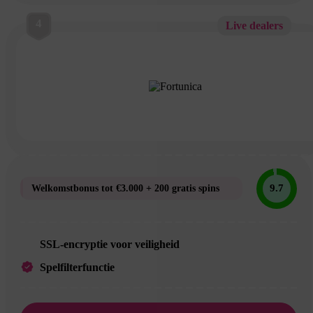
4
Live dealers
9.7
Welkomstbonus tot €3.000 + 200 gratis spins
SSL-encryptie voor veiligheid
Spelfilterfunctie