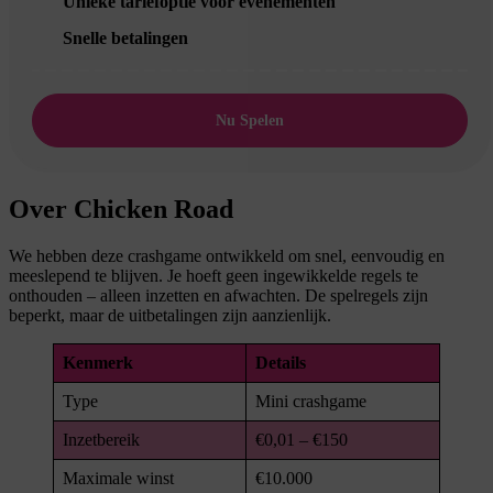
Unieke tariefoptie voor evenementen
Snelle betalingen
Nu Spelen
Over Chicken Road
We hebben deze crashgame ontwikkeld om snel, eenvoudig en
meeslepend te blijven. Je hoeft geen ingewikkelde regels te
onthouden – alleen inzetten en afwachten. De spelregels zijn
beperkt, maar de uitbetalingen zijn aanzienlijk.
Kenmerk
Details
Type
Mini crashgame
Inzetbereik
€0,01 – €150
Maximale winst
€10.000