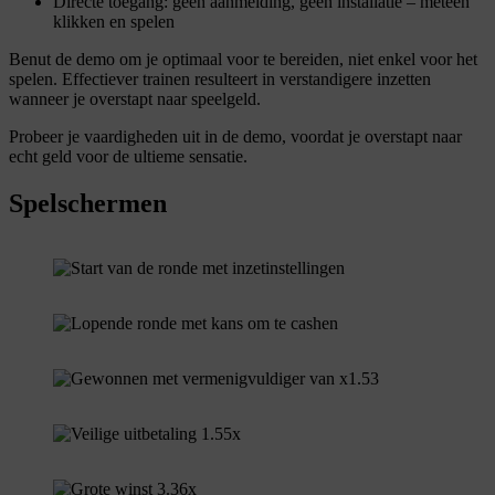
Directe toegang: geen aanmelding, geen installatie – meteen
klikken en spelen
Benut de demo om je optimaal voor te bereiden, niet enkel voor het
spelen. Effectiever trainen resulteert in verstandigere inzetten
wanneer je overstapt naar speelgeld.
Probeer je vaardigheden uit in de demo, voordat je overstapt naar
echt geld voor de ultieme sensatie.
Spelschermen