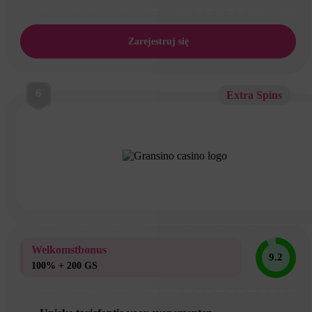
Zarejestruj się
6
Extra Spins
Welkomstbonus
9.2
100% + 200 GS