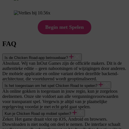
Begin met Spelen
FAQ
Is de Chicken Road-app betrouwbaar?
Absoluut. Wij van InOut Games zijn de officiële makers. Dit is de
authentieke editie – geen nabootsingen of wijzigingen door anderen.
De mobiele applicatie en online variant delen dezelfde backend-
architectuur, die voortdurend wordt geoptimaliseerd.
Is het toegestaan om het spel Chicken Road te spelen?
Als online gokken is toegestaan in jouw regio, kun je zorgeloos
deelnemen. Onze site voldoet aan alle vergunningsvoorwaarden
voor transparant spel. Vergewis je altijd van je plaatselijke
regelgeving voordat je met echt geld gaat spelen.
Kun je Chicken Road op mobiel spelen?
Zeker. Het game draait vlot op iOS, Android en browsers.
Downloaden is niet nodig om deel te nemen. De interface schaalt