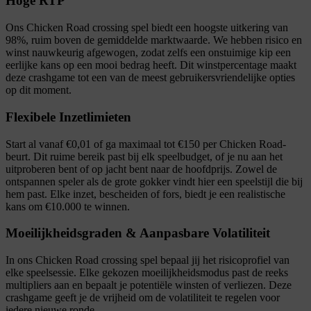
Hoge RTP
Ons Chicken Road crossing spel biedt een hoogste uitkering van
98%, ruim boven de gemiddelde marktwaarde. We hebben risico en
winst nauwkeurig afgewogen, zodat zelfs een onstuimige kip een
eerlijke kans op een mooi bedrag heeft. Dit winstpercentage maakt
deze crashgame tot een van de meest gebruikersvriendelijke opties
op dit moment.
Flexibele Inzetlimieten
Start al vanaf €0,01 of ga maximaal tot €150 per Chicken Road-
beurt. Dit ruime bereik past bij elk speelbudget, of je nu aan het
uitproberen bent of op jacht bent naar de hoofdprijs. Zowel de
ontspannen speler als de grote gokker vindt hier een speelstijl die bij
hem past. Elke inzet, bescheiden of fors, biedt je een realistische
kans om €10.000 te winnen.
Moeilijkheidsgraden & Aanpasbare Volatiliteit
In ons Chicken Road crossing spel bepaal jij het risicoprofiel van
elke speelsessie. Elke gekozen moeilijkheidsmodus past de reeks
multipliers aan en bepaalt je potentiële winsten of verliezen. Deze
crashgame geeft je de vrijheid om de volatiliteit te regelen voor
iedere nieuwe ronde.