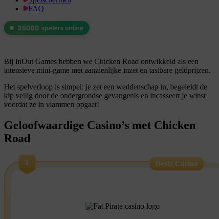
FAQ
35000
spelers online
Bij InOut Games hebben we Chicken Road ontwikkeld als een
intensieve mini-game met aanzienlijke inzet en tastbare geldprijzen.
Het spelverloop is simpel: je zet een weddenschap in, begeleidt de
kip veilig door de ondergrondse gevangenis en incasseert je winst
voordat ze in vlammen opgaat!
Geloofwaardige Casino’s met Chicken
Road
1
Beste Casino