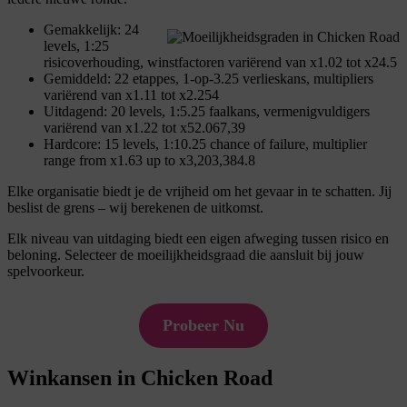
Gemakkelijk: 24
levels, 1:25
risicoverhouding, winstfactoren variërend van x1.02 tot x24.5
Gemiddeld: 22 etappes, 1-op-3.25 verlieskans, multipliers
variërend van x1.11 tot x2.254
Uitdagend: 20 levels, 1:5.25 faalkans, vermenigvuldigers
variërend van x1.22 tot x52.067,39
Hardcore: 15 levels, 1:10.25 chance of failure, multiplier
range from x1.63 up to x3,203,384.8
Elke organisatie biedt je de vrijheid om het gevaar in te schatten. Jij
beslist de grens – wij berekenen de uitkomst.
Elk niveau van uitdaging biedt een eigen afweging tussen risico en
beloning. Selecteer de moeilijkheidsgraad die aansluit bij jouw
spelvoorkeur.
Probeer Nu
Winkansen in Chicken Road