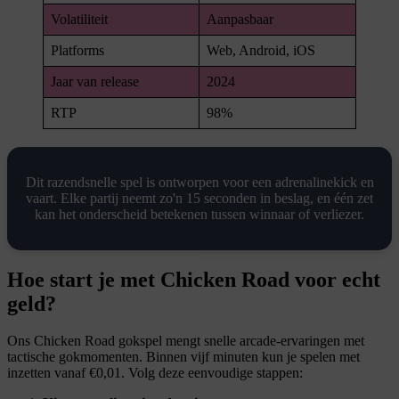
Volatiliteit
Aanpasbaar
Platforms
Web, Android, iOS
Jaar van release
2024
RTP
98%
Dit razendsnelle spel is ontworpen voor een adrenalinekick en
vaart. Elke partij neemt zo'n 15 seconden in beslag, en één zet
kan het onderscheid betekenen tussen winnaar of verliezer.
Hoe start je met Chicken Road voor echt
geld?
Ons Chicken Road gokspel mengt snelle arcade-ervaringen met
tactische gokmomenten. Binnen vijf minuten kun je spelen met
inzetten vanaf €0,01. Volg deze eenvoudige stappen: