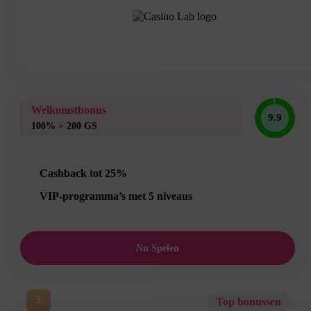
Welkomstbonus
9.9
100% + 200 GS
Cashback tot 25%
VIP-programma’s met 5 niveaus
Nu Spelen
3
Top bonussen