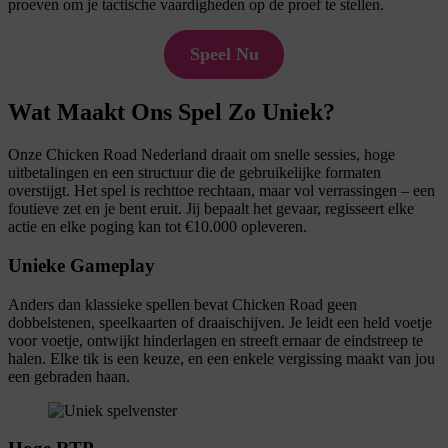
proeven om je tactische vaardigheden op de proef te stellen.
Speel Nu
Wat Maakt Ons Spel Zo Uniek?
Onze Chicken Road Nederland draait om snelle sessies, hoge
uitbetalingen en een structuur die de gebruikelijke formaten
overstijgt. Het spel is rechttoe rechtaan, maar vol verrassingen – een
foutieve zet en je bent eruit. Jij bepaalt het gevaar, regisseert elke
actie en elke poging kan tot €10.000 opleveren.
Unieke Gameplay
Anders dan klassieke spellen bevat Chicken Road geen
dobbelstenen, speelkaarten of draaischijven. Je leidt een held voetje
voor voetje, ontwijkt hinderlagen en streeft ernaar de eindstreep te
halen. Elke tik is een keuze, en een enkele vergissing maakt van jou
een gebraden haan.