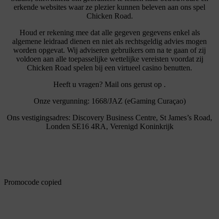
erkende websites waar ze plezier kunnen beleven aan ons spel
Chicken Road.
Houd er rekening mee dat alle gegeven gegevens enkel als
algemene leidraad dienen en niet als rechtsgeldig advies mogen
worden opgevat. Wij adviseren gebruikers om na te gaan of zij
voldoen aan alle toepasselijke wettelijke vereisten voordat zij
Chicken Road spelen bij een virtueel casino benutten.
Heeft u vragen? Mail ons gerust op .
Onze vergunning: 1668/JAZ (eGaming Curaçao)
Ons vestigingsadres: Discovery Business Centre, St James’s Road,
Londen SE16 4RA, Verenigd Koninkrijk
Promocode copied