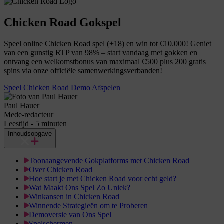
Chicken Road Gokspel
Speel online Chicken Road spel (+18) en win tot €10.000! Geniet
van een gunstig RTP van 98% – start vandaag met gokken en
ontvang een welkomstbonus van maximaal €500 plus 200 gratis
spins via onze officiële samenwerkingsverbanden!
Speel Chicken Road
Demo Afspelen
Paul Hauer
Mede-redacteur
Leestijd - 5 minuten
Inhoudsopgave
Toonaangevende Gokplatforms met Chicken Road
Over Chicken Road
Hoe start je met Chicken Road voor echt geld?
Wat Maakt Ons Spel Zo Uniek?
Winkansen in Chicken Road
Winnende Strategieën om te Proberen
Demoversie van Ons Spel
Spelschermen