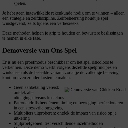
spelen.
Je hebt geen ingewikkelde rekenkunde nodig om te winnen – alleen
een strategie en zelfdiscipline. Zelfbeheersing houdt je spel
winstgevend, zelfs tijdens een verliesreeks.
Deze methoden helpen je grip te houden en bewustere beslissingen
te nemen in elke fase.
Demoversie van Ons Spel
Er is nu een proefmodus beschikbaar om het spel risicoloos te
verkennen. Deze demo werkt volgens dezelfde spelprincipes en
winkansen als de betaalde variant, zodat je de volledige beleving
kunt proeven zonder kosten te maken.
Geen aanbetaling vereist:
ontdek alle
uitdagingsniveaus kosteloos
Patronendrills beoefenen: timing en beweging perfectioneren
in een stressvrije omgeving
Multipliers uitproberen: ontdek de impact van risico op je
uitkering
Stijlproefgebied: test verschillende inzetmethoden