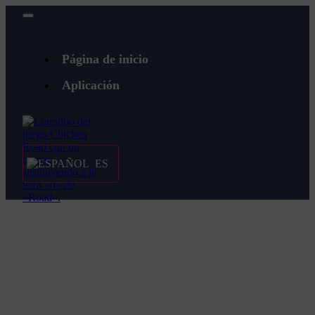
Página de inicio
Aplicación
ES