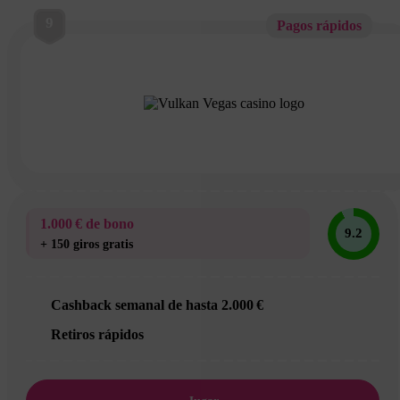
9
Pagos rápidos
1.000 € de bono
9.2
+ 150 giros gratis
Cashback semanal de hasta 2.000 €
Retiros rápidos