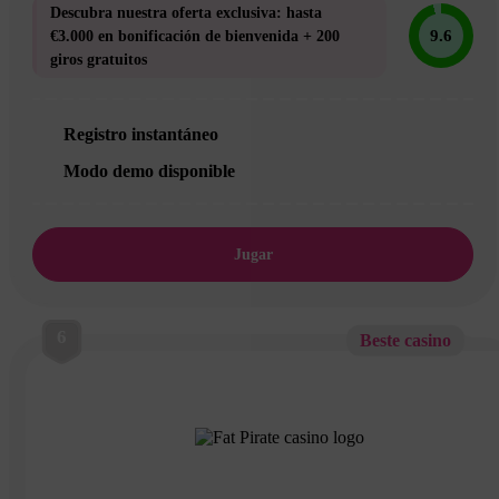
Descubra nuestra oferta exclusiva: hasta
9.6
€3.000 en bonificación de bienvenida + 200
giros gratuitos
Registro instantáneo
Modo demo disponible
Jugar
6
Beste casino