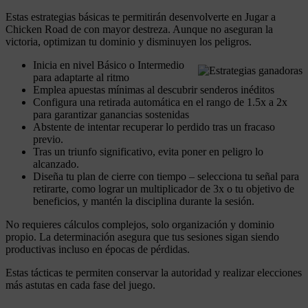
Estas estrategias básicas te permitirán desenvolverte en Jugar a
Chicken Road de con mayor destreza. Aunque no aseguran la
victoria, optimizan tu dominio y disminuyen los peligros.
Inicia en nivel Básico o Intermedio
para adaptarte al ritmo
Emplea apuestas mínimas al descubrir senderos inéditos
Configura una retirada automática en el rango de 1.5x a 2x
para garantizar ganancias sostenidas
Abstente de intentar recuperar lo perdido tras un fracaso
previo.
Tras un triunfo significativo, evita poner en peligro lo
alcanzado.
Diseña tu plan de cierre con tiempo – selecciona tu señal para
retirarte, como lograr un multiplicador de 3x o tu objetivo de
beneficios, y mantén la disciplina durante la sesión.
No requieres cálculos complejos, solo organización y dominio
propio. La determinación asegura que tus sesiones sigan siendo
productivas incluso en épocas de pérdidas.
Estas tácticas te permiten conservar la autoridad y realizar elecciones
más astutas en cada fase del juego.