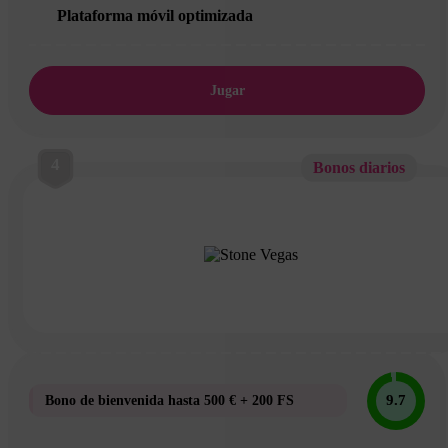
Plataforma móvil optimizada
Jugar
4
Bonos diarios
9.7
Bono de bienvenida hasta 500 € + 200 FS