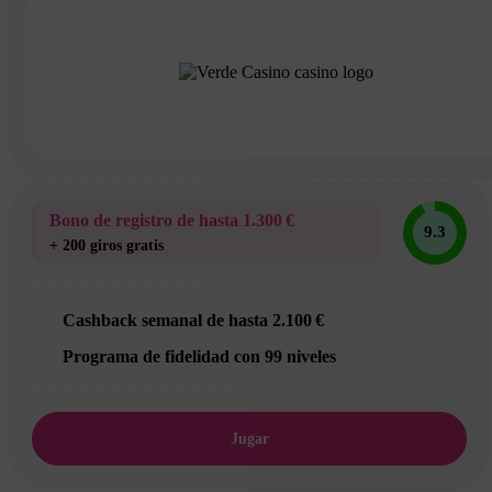
Bono de registro de hasta 1.300 €
9.3
+ 200 giros gratis
Cashback semanal de hasta 2.100 €
Programa de fidelidad con 99 niveles
Jugar