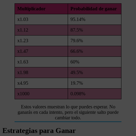
Multiplicador
Probabilidad de ganar
x1.03
95.14%
x1.12
87.5%
x1.23
79.6%
x1.47
66.6%
x1.63
60%
x1.98
49.5%
x4.95
19.7%
x1000
0.098%
Estos valores muestran lo que puedes esperar. No
ganarás en cada intento, pero el siguiente salto puede
cambiar todo.
Estrategias para Ganar