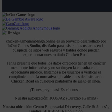
chicken-gamegamblingh.online es un proyecto desarrollado por
InOut Games Studio, diseñado para asistir a los usuarios en la
búsqueda de sitios web seguros y fiables donde puedan
experimentar nuestro título Chicken Road.
Tenga presente que todos los datos ofrecidos tienen un carácter
meramente informativo y no sustituyen la consulta con un
especialista jurídico. Instamos a los usuarios a verificar el
cumplimiento de la normativa aplicable antes de disfrutar de
Chicken Road en cualquier plataforma de juego en línea.
¿Tienes preguntas? Escríbenos a .
Nuestra autorización: 1668/JAZ (Curazao eGaming)
Nuestra ubicación: Centro Empresarial Discovery, Calle St James’s,
Londres SE16 4RA, Reino Unido.