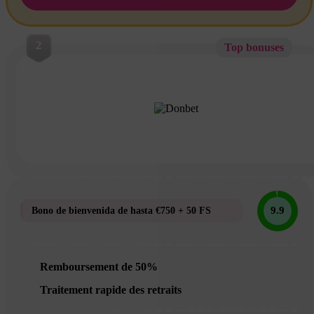
2
Top bonuses
9.9
Bono de bienvenida de hasta €750 + 50 FS
Remboursement de 50%
Traitement rapide des retraits